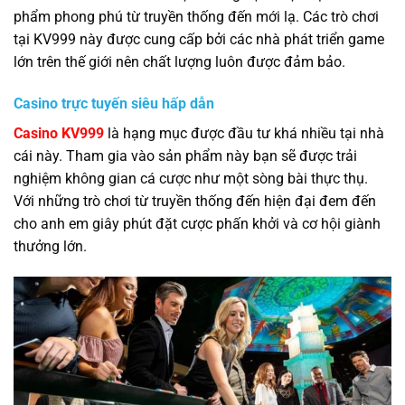
phẩm phong phú từ truyền thống đến mới lạ. Các trò chơi
tại KV999 này được cung cấp bởi các nhà phát triển game
lớn trên thế giới nên chất lượng luôn được đảm bảo.
Casino trực tuyến siêu hấp dẫn
Casino KV999
là hạng mục được đầu tư khá nhiều tại nhà
cái
này. Tham gia vào sản phẩm này bạn sẽ được trải
nghiệm không gian cá cược như một sòng bài thực thụ.
Với những trò chơi từ truyền thống đến hiện đại đem đến
cho anh em giây phút đặt cược phấn khởi và cơ hội giành
thưởng lớn.