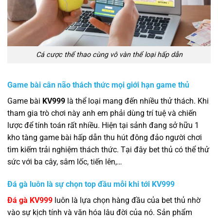
Cá cược thể thao cùng vô vàn thể loại hấp dẫn
Game bài cân não thách thức mọi giới hạn game thủ
Game bài
KV999
là thể loại mang đến nhiều thử thách. Khi
tham gia trò chơi này anh em phải dùng trí tuệ và chiến
lược để tính toán rất nhiều. Hiện tại sảnh đang sở hữu 1
kho tàng game bài hấp dẫn thu hút đông đảo người chơi
tìm kiếm trải nghiệm thách thức. Tại đây bet thủ có thể thử
sức với ba cây, sâm lốc, tiến lên,…
Đá gà luôn là sự chọn top đầu mỗi khi tới KV999
Đá gà KV999
luôn là lựa chọn hàng đầu của bet thủ nhờ
vào sự kịch tính và văn hóa lâu đời của nó. Sản phẩm