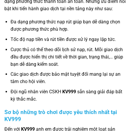
dạng phương thức thanh toán an toàn. Những ưu điểm nổi
bật khi tiến hành giao dịch tại nền tảng này như sau:
Đa dạng phương thức nạp rút giúp bạn dễ dàng chọn
được phương thức phù hợp.
Tốc độ nạp tiền và rút tiền được xử lý ngay lập tức.
Cược thủ có thể theo dõi lịch sử nạp, rút. Mỗi giao dịch
đều được hiển thị chi tiết về thời gian, trạng thái,… giúp
bạn dễ dàng kiểm soát.
Các giao dịch được bảo mật tuyệt đối mang lại sự an
tâm cho hội viên.
Đội ngũ nhân viên CSKH
KV999
sẵn sàng giải đáp bất
kỳ thắc mắc.
Sơ bộ những trò chơi được yêu thích nhất tại
KV999
Đến với
KV999
anh em được trải nghiệm một loạt sản