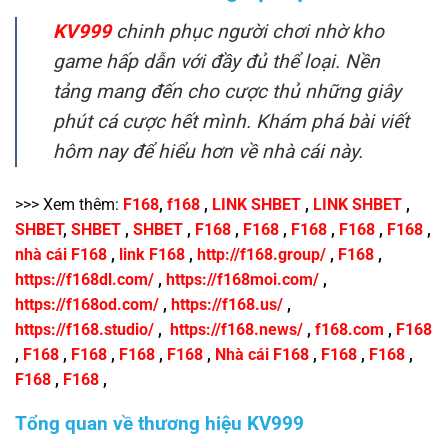
KV999
chinh phục người chơi nhờ kho
game hấp dẫn với đầy đủ thể loại. Nền
tảng mang đến cho cược thủ những giây
phút cá cược hết mình. Khám phá bài viết
hôm nay để hiểu hơn về nhà cái này.
>>> Xem thêm:
F168
,
f168
,
LINK SHBET
,
LINK SHBET
,
SHBET
,
SHBET
,
SHBET
,
F168
,
F168
,
F168
,
F168
,
F168
,
nhà cái F168
,
link F168
,
http://f168.group/
,
F168
,
https://f168dl.com/
,
https://f168moi.com/
,
https://f168od.com/
,
https://f168.us/
,
https://f168.studio/
,
https://f168.news/
,
f168.com
,
F168
,
F168
,
F168
,
F168
,
F168
,
Nhà cái F168
,
F168
,
F168
,
F168
,
F168
,
Tổng quan về thương hiệu KV999