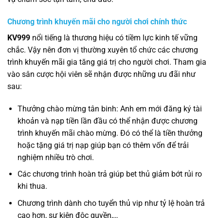
Chương trình khuyến mãi cho người chơi chính thức
KV999
nổi tiếng là thương hiệu có tiềm lực kinh tế vững
chắc. Vậy nên đơn vị thường xuyên tổ chức các chương
trình khuyến mãi gia tăng giá trị cho người chơi. Tham gia
vào sân cược hội viên sẽ nhận được những ưu đãi như
sau:
Thưởng chào mừng tân binh: Anh em mới đăng ký tài
khoản và nạp tiền lần đầu có thể nhận được chương
trình khuyến mãi chào mừng. Đó có thể là tiền thưởng
hoặc tặng giá trị nạp giúp bạn có thêm vốn để trải
nghiệm nhiều trò chơi.
Các chương trình hoàn trả giúp bet thủ giảm bớt rủi ro
khi thua.
Chương trình dành cho tuyển thủ vip như tỷ lệ hoàn trả
cao hơn, sự kiện độc quyền,…