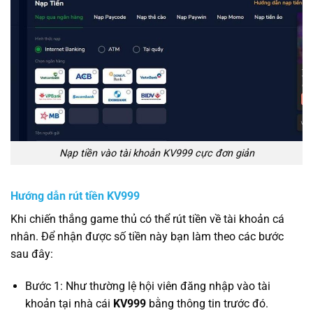
Nạp tiền vào tài khoản KV999 cực đơn giản
Hướng dẫn rút tiền KV999
Khi chiến thắng game thủ có thể rút tiền về tài khoản cá
nhân. Để nhận được số tiền này bạn làm theo các bước
sau đây:
Bước 1: Như thường lệ hội viên đăng nhập vào tài
khoản tại nhà cái
KV999
bằng thông tin trước đó.