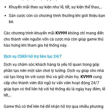
Khuyến mãi theo sự kiện như lễ, tết, sự kiện thể thao,…
Sân cược còn có chương trình thưởng khi giới thiệu bạn
bè.
Các chương trình khuyến mãi
KV999
không chỉ mang đến
cho thành viên nguồn vốn cá cược mà còn giúp game thủ
hào hứng khi tham gia hệ thống này.
Dịch vụ CSKH hỗ trợ liên tục 24/7
Dịch vụ chăm sóc khách hàng là yếu tố quan trọng góp
phần tạo nên một sân chơi lý tưởng. Dịch vụ giúp cho nhà
cái tạo lòng tin với cược thủ và giữ chân họ.
KV999
cung
cấp cho thành viên đội ngũ tư vấn viên hoạt động 24/7
giúp bạn có thể liên hệ với hệ thống dù là ngày hay đêm, lễ
tết,…
Game thủ có thể liên hệ để nhận hỗ trợ qua nhiều phương