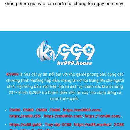
không tham gia vào sân chơi của chúng tôi ngay hôm nay.
KV999
là nhà cái uy tín, nổi bật với kho game phong phú cùng các
chương trình thưởng hấp dẫn, mang lại cơ hội trúng lớn cho người
chơi. Hệ thống bảo mật hiện đại và dịch vụ chăm sóc khách hàng
24/7 khiến KV999 trở thành điểm đến tin cậy cho cộng đồng cá
cược trực tuyến.
CM88
,
CM88
,
CM88
,
CM88
,
https://cm8800.com/
,
https://cm88.cfd/
,
https://cm88vin.com/
,
https://1cm88.com/
,
https://sc88.gold/
,
Truy cập SC88
,
https://sc88.market/
,
SC88