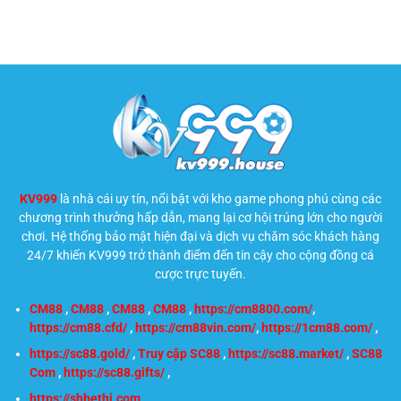
KV999
là nhà cái uy tín, nổi bật với kho game phong phú cùng các
chương trình thưởng hấp dẫn, mang lại cơ hội trúng lớn cho người
chơi. Hệ thống bảo mật hiện đại và dịch vụ chăm sóc khách hàng
24/7 khiến KV999 trở thành điểm đến tin cậy cho cộng đồng cá
cược trực tuyến.
CM88
,
CM88
,
CM88
,
CM88
,
https://cm8800.com/
,
https://cm88.cfd/
,
https://cm88vin.com/
,
https://1cm88.com/
,
https://sc88.gold/
,
Truy cập SC88
,
https://sc88.market/
,
SC88
Com
,
https://sc88.gifts/
,
https://shbethi.com
,