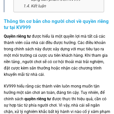
Kết luận
Thông tin cơ bản cho người chơi về quyền riêng
tư tại KV999
Quyền riêng tư
được hiểu là một quyền lợi mà tất cả các
thành viên của nhà cái đều được hưởng. Các điều khoản
trong chính sách này được xây dựng với mục tiêu tạo ra
một môi trường cá cược ưu tiên khách hàng. Khi tham gia
nền tảng , người chơi sẽ có cơ hội thoải mái trải nghiệm,
đặt cược kèm săn thưởng hoặc nhận các chương trình
khuyến mãi từ nhà cái.
KV999 hiểu rằng các thành viên luôn mong muốn tận
hưởng một sân chơi an toàn, đáng tin cậy. Tuy nhiên, để
chính sách
quyền riêng tư
được thực thi hiệu quả, cần có
sự hợp tác từ phía người chơi. Vì vậy, nhà cái sẽ ngăn
chặn, xử lý nghiêm khắc bất kỳ hành vi nào cố ý xâm phạm