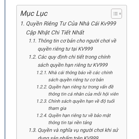
Mục Lục
Quyền Riêng Tư Của Nhà Cái Kv999
Cập Nhật Chi Tiết Nhất
Thông tin cơ bản cho người chơi về
quyền riêng tư tại KV999
Các quy định chi tiết trong chính
sách quyền hạn riêng tư KV999
Nhà cái thông báo về các chính
sách quyền riêng tư cơ bản
Quyền hạn riêng tư trong vấn đề
thông tin cá nhân của mỗi hội viên
Chính sách quyền hạn về độ tuổi
tham gia
Quyền hạn riêng tư về bảo mật
thông tin tại nền tảng
Quyền và nghĩa vụ người chơi khi sử
dụng sản phẩm trên KV999