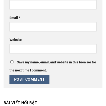
Email
*
Website
Save my name, email, and website in this browser for
the next time I comment.
BÀI VIẾT NỔI BẬT