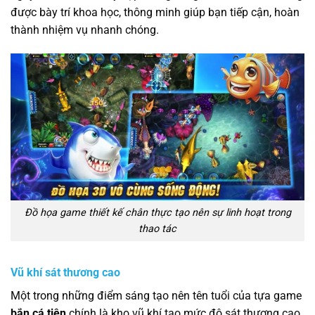
được bày trí khoa học, thông minh giúp bạn tiếp cận, hoàn
thành nhiệm vụ nhanh chóng.
Đồ họa game thiết kế chân thực tạo nên sự linh hoạt trong
thao tác
Vũ khí sát thương cao
Một trong những điểm sáng tạo nên tên tuổi của tựa game
bắn cá tiên
chính là kho vũ khí tạo mức độ sát thương cao.