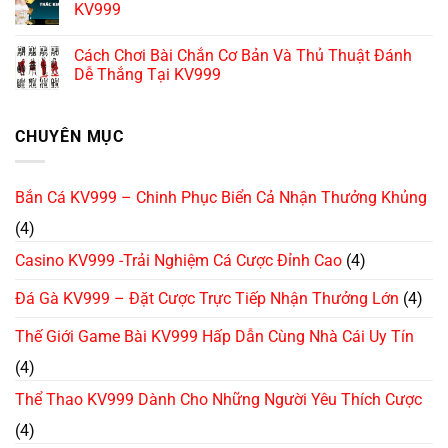
KV999
Cách Chơi Bài Chắn Cơ Bản Và Thủ Thuật Đánh
Dễ Thắng Tại KV999
CHUYÊN MỤC
Bắn Cá KV999 – Chinh Phục Biển Cả Nhận Thưởng Khủng
(4)
Casino KV999 -Trải Nghiệm Cá Cược Đỉnh Cao
(4)
Đá Gà KV999 – Đặt Cược Trực Tiếp Nhận Thưởng Lớn
(4)
Thế Giới Game Bài KV999 Hấp Dẫn Cùng Nhà Cái Uy Tín
(4)
Thể Thao KV999 Dành Cho Những Người Yêu Thích Cược
(4)