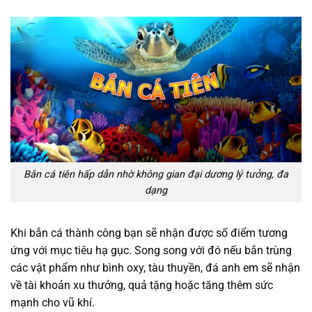
Bắn cá tiên hấp dẫn nhờ không gian đại dương lý tưởng, đa
dạng
Khi bắn cá thành công bạn sẽ nhận được số điểm tương
ứng với mục tiêu hạ gục. Song song với đó nếu bắn trùng
các vật phẩm như bình oxy, tàu thuyền, đá anh em sẽ nhận
về tài khoản xu thưởng, quả tặng hoặc tăng thêm sức
mạnh cho vũ khí.